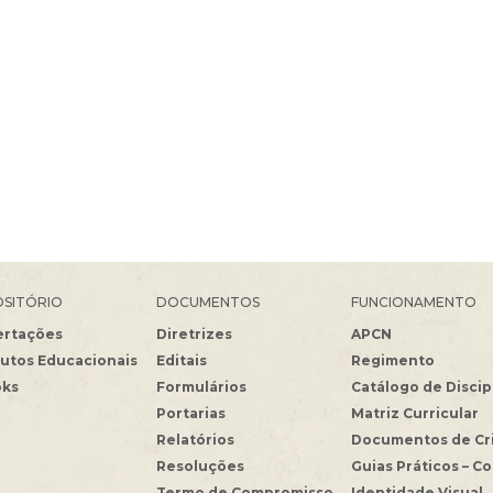
2
SITÓRIO
DOCUMENTOS
FUNCIONAMENTO
ertações
Diretrizes
APCN
utos Educacionais
Editais
Regimento
oks
Formulários
Catálogo de Discip
Portarias
Matriz Curricular
Relatórios
Documentos de Cr
Resoluções
Guias Práticos – C
Termo de Compromisso
Identidade Visual