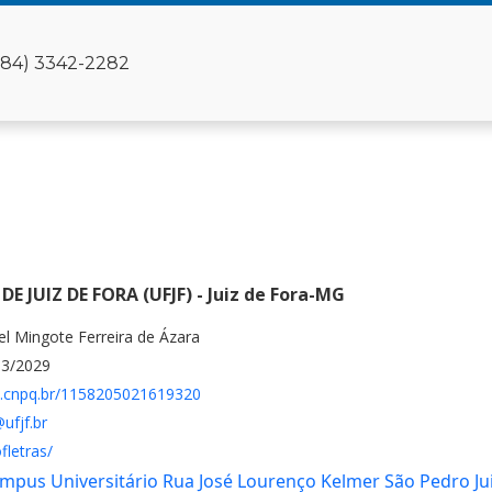
(84) 3342-2282
E JUIZ DE FORA (UFJF) - Juiz de Fora-MG
el Mingote Ferreira de Ázara
03/2029
es.cnpq.br/1158205021619320
ufjf.br
fletras/
ampus Universitário Rua José Lourenço Kelmer São Pedro Ju