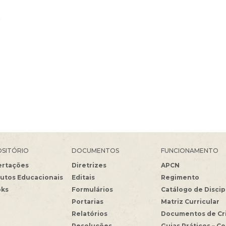
0
SITÓRIO
DOCUMENTOS
FUNCIONAMENTO
ertações
Diretrizes
APCN
utos Educacionais
Editais
Regimento
oks
Formulários
Catálogo de Discip
Portarias
Matriz Curricular
Relatórios
Documentos de Cr
Resoluções
Guias Práticos – C