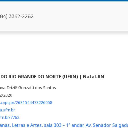
(84) 3342-2282
 DO RIO GRANDE DO NORTE (UFRN) | Natal-RN
ana Driziê Gonzatti dos Santos
12/2026
es.cnpq.br/2631544473226058
a.ufrn.br
frn.br/7762
as, Letras e Artes, sala 303 – 1º andar, Av. Senador Salgad