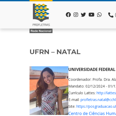
UFRN – NATAL
UNIVERSIDADE FEDERAL
Coordenador: Profa. Dra. Al
Mandato: 02/12/2024 - 01/
Currículo Lattes:
http://latt
E-mail:
profletras.natal@cchl
Site:
https://posgraduacao.u
Centro de Ciências Human