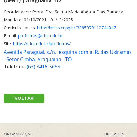
(UFNT) | Araguaína-TO
Coordenador: Profa. Dra. Selma Maria Abdalla Dias Barbosa
Mandato: 01/10/2021 - 01/10/2025
Currículo Lattes:
http://lattes.cnpq.br/3885079112744847
E-mail:
profletras@ufnt.edu.br
Site:
https://ufnt.edu.br/profletras/
Avenida Paraguai, s./n., esquina com a, R. das Uxiramas
- Setor Cimba, Araguaína - TO
Telefone:
(63) 3416-5655
VOLTAR
ORGANIZAÇÃO
UNIDADES