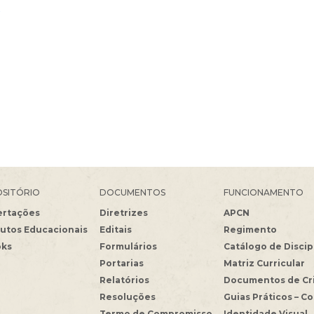
5
SITÓRIO
DOCUMENTOS
FUNCIONAMENTO
ertações
Diretrizes
APCN
utos Educacionais
Editais
Regimento
oks
Formulários
Catálogo de Discip
Portarias
Matriz Curricular
Relatórios
Documentos de Cr
Resoluções
Guias Práticos – C
Termo de Compromisso
Identidade Visual