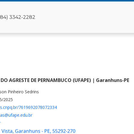
(84) 3342-2282
 DO AGRESTE DE PERNAMBUCO (UFAPE) | Garanhuns-PE
son Pinheiro Sedrins
05/2025
tes.cnpq.br/7619692078072334
ras@ufape.edu.br
r
a Vista, Garanhuns - PE, 55292-270