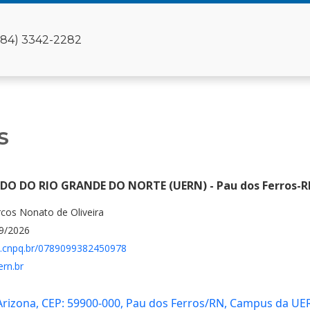
(84) 3342-2282
S
DO DO RIO GRANDE DO NORTE (UERN) - Pau dos Ferros-
rcos Nonato de Oliveira
09/2026
es.cnpq.br/0789099382450978
ern.br
 Arizona, CEP: 59900-000, Pau dos Ferros/RN, Campus da UER