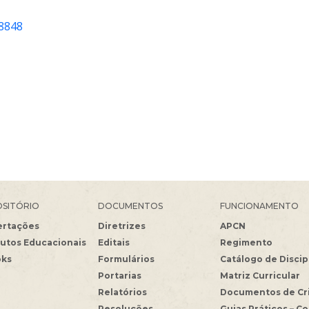
-8848
SITÓRIO
DOCUMENTOS
FUNCIONAMENTO
ertações
Diretrizes
APCN
utos Educacionais
Editais
Regimento
oks
Formulários
Catálogo de Discip
Portarias
Matriz Curricular
Relatórios
Documentos de Cr
Resoluções
Guias Práticos – C