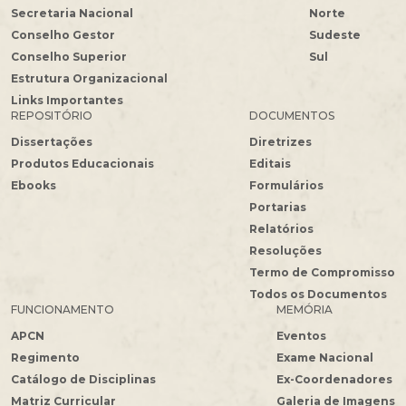
Secretaria Nacional
Norte
Conselho Gestor
Sudeste
Conselho Superior
Sul
Estrutura Organizacional
Links Importantes
REPOSITÓRIO
DOCUMENTOS
Dissertações
Diretrizes
Produtos Educacionais
Editais
Ebooks
Formulários
Portarias
Relatórios
Resoluções
Termo de Compromisso
Todos os Documentos
FUNCIONAMENTO
MEMÓRIA
APCN
Eventos
Regimento
Exame Nacional
Catálogo de Disciplinas
Ex-Coordenadores
Matriz Curricular
Galeria de Imagens