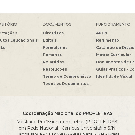
SITÓRIO
DOCUMENTOS
FUNCIONAMENTO
ertações
Diretrizes
APCN
utos Educacionais
Editais
Regimento
oks
Formulários
Catálogo de Discip
Portarias
Matriz Curricular
Relatórios
Documentos de Cr
Resoluções
Guias Práticos – C
Termo de Compromisso
Identidade Visual
Todos os Documentos
Coordenação Nacional do PROFLETRAS
Mestrado Profissional em Letras (PROFLETRAS)
em Rede Nacional - Campus Universitário S/N,
Lagoa Nova - CEP: 59078-900 Natal - RN - Brasil